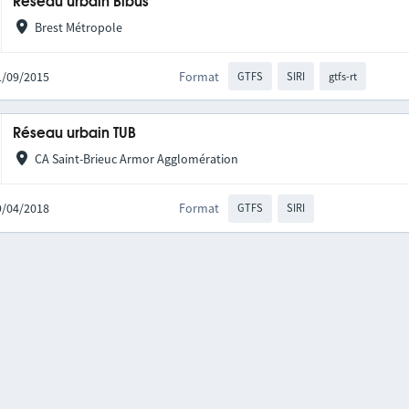
Réseau urbain Bibus
Brest Métropole
21/09/2015
Format
GTFS
SIRI
gtfs-rt
Réseau urbain TUB
CA Saint-Brieuc Armor Agglomération
09/04/2018
Format
GTFS
SIRI