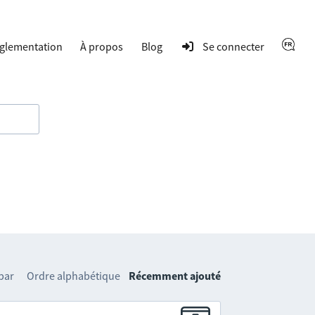
glementation
À propos
Blog
Se connecter
 par
Ordre alphabétique
Récemment ajouté