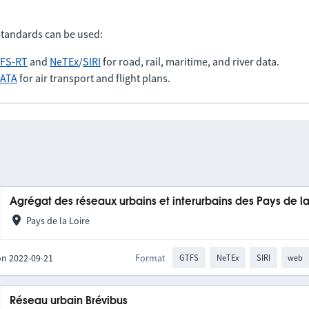
standards can be used:
FS-RT
and
NeTEx
/
SIRI
for road, rail, maritime, and river data.
IATA
for air transport and flight plans.
Agrégat des réseaux urbains et interurbains des Pays de la
Pays de la Loire
on 2022-09-21
Format
GTFS
NeTEx
SIRI
web
Réseau urbain Brévibus