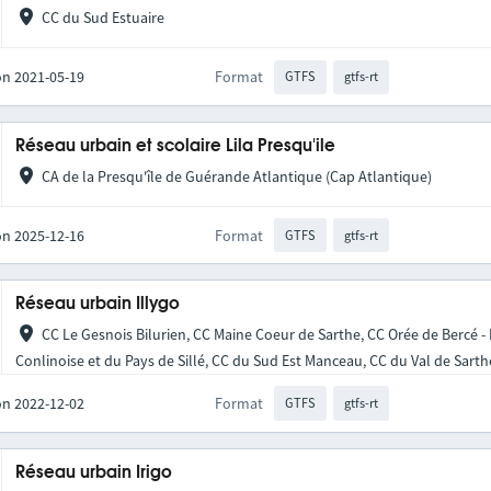
CC du Sud Estuaire
on 2021-05-19
Format
GTFS
gtfs-rt
Réseau urbain et scolaire Lila Presqu'ile
CA de la Presqu'île de Guérande Atlantique (Cap Atlantique)
on 2025-12-16
Format
GTFS
gtfs-rt
Réseau urbain Illygo
CC Le Gesnois Bilurien, CC Maine Coeur de Sarthe, CC Orée de Bercé -
Conlinoise et du Pays de Sillé, CC du Sud Est Manceau, CC du Val de Sarth
on 2022-12-02
Format
GTFS
gtfs-rt
Réseau urbain Irigo