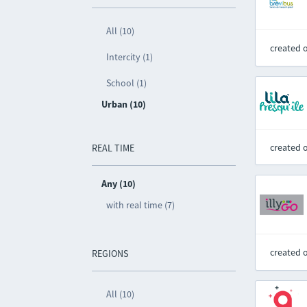
All (10)
created 
Intercity (1)
School (1)
Urban (10)
created 
REAL TIME
Any (10)
with real time (7)
created 
REGIONS
All (10)