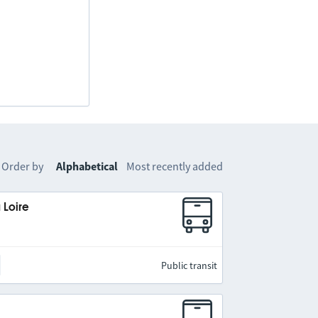
Order by
Alphabetical
Most recently added
 Loire
Public transit