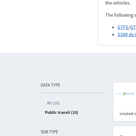
the vehicles.
The following 
GTFS
/
GT
SSIM de 
DATA TYPE
All (10)
Public transit (10)
created 
SUB TYPE