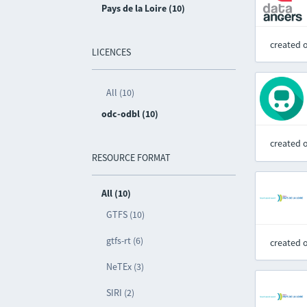
Pays de la Loire (10)
created 
LICENCES
All (10)
odc-odbl (10)
created 
RESOURCE FORMAT
All (10)
GTFS (10)
gtfs-rt (6)
created 
NeTEx (3)
SIRI (2)