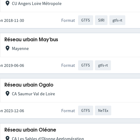
CU Angers Loire Métropole
on 2018-11-30
Format
GTFS
SIRI
gtfs-rt
Réseau urbain May'bus
Mayenne
on 2019-06-06
Format
GTFS
gtfs-rt
Réseau urbain Ogalo
CA Saumur Val de Loire
on 2023-12-06
Format
GTFS
NeTEx
Réseau urbain Oléane
CA Les Sables d'Olonne Agglomération