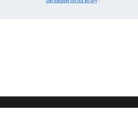
Get dataset list via an API
-