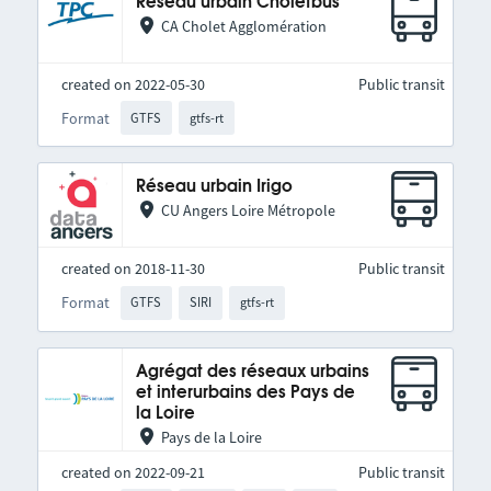
Réseau urbain Choletbus
CA Cholet Agglomération
created on 2022-05-30
Public transit
Format
GTFS
gtfs-rt
Réseau urbain Irigo
CU Angers Loire Métropole
created on 2018-11-30
Public transit
Format
GTFS
SIRI
gtfs-rt
Agrégat des réseaux urbains
et interurbains des Pays de
la Loire
Pays de la Loire
created on 2022-09-21
Public transit