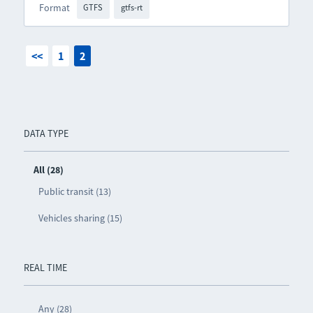
Format
GTFS
gtfs-rt
<<
1
2
DATA TYPE
All (28)
Public transit (13)
Vehicles sharing (15)
REAL TIME
Any (28)