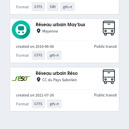
Format
GTFS
SIRI
gtfs-rt
Réseau urbain May'bus
Mayenne
created on 2019-06-06
Public transit
Format
GTFS
gtfs-rt
Réseau urbain Réso
CC du Pays Sabolien
created on 2021-07-26
Public transit
Format
GTFS
gtfs-rt