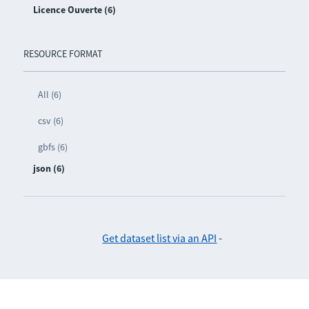
Licence Ouverte (6)
RESOURCE FORMAT
All (6)
csv (6)
gbfs (6)
json (6)
Get dataset list via an API
-