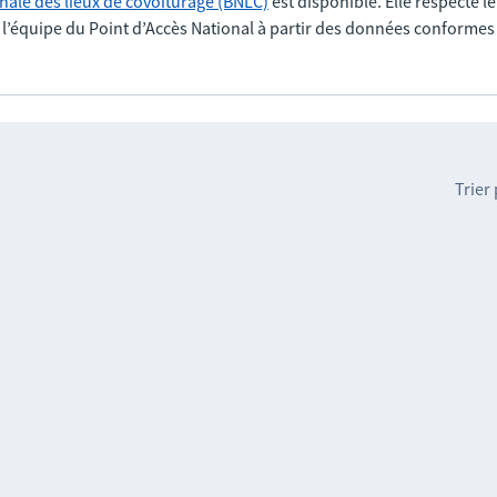
nale des lieux de covoiturage (BNLC)
est disponible. Elle respecte l
r l’équipe du Point d’Accès National à partir des données conformes
Trier