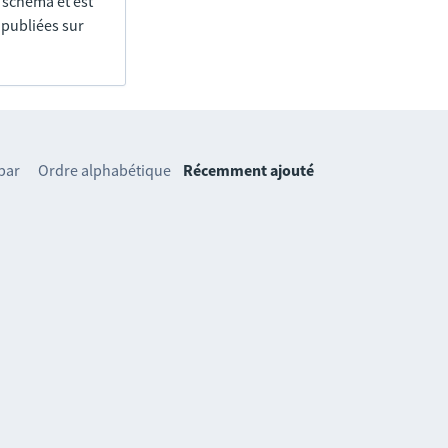
e schéma et est
 publiées sur
 par
Ordre alphabétique
Récemment ajouté