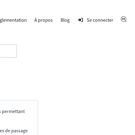
glementation
À propos
Blog
Se connecter
s permettant
res de passage