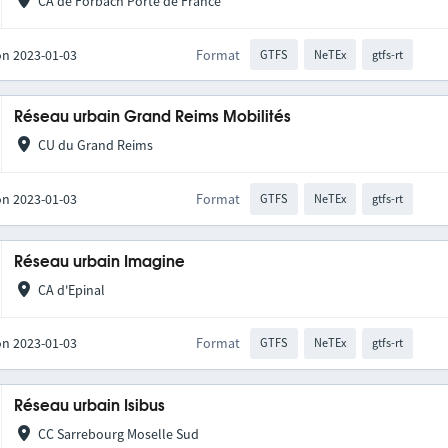
CA de Forbach Porte de France
on 2023-01-03
Format
GTFS
NeTEx
gtfs-rt
Réseau urbain Grand Reims Mobilités
CU du Grand Reims
on 2023-01-03
Format
GTFS
NeTEx
gtfs-rt
Réseau urbain Imagine
CA d'Epinal
on 2023-01-03
Format
GTFS
NeTEx
gtfs-rt
Réseau urbain Isibus
CC Sarrebourg Moselle Sud