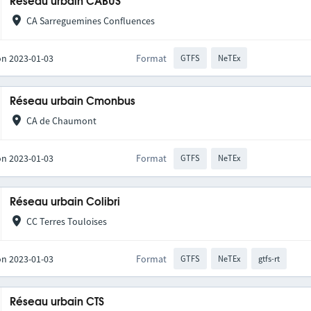
Réseau urbain CABUS
CA Sarreguemines Confluences
on 2023-01-03
Format
GTFS
NeTEx
Réseau urbain Cmonbus
CA de Chaumont
on 2023-01-03
Format
GTFS
NeTEx
Réseau urbain Colibri
CC Terres Touloises
on 2023-01-03
Format
GTFS
NeTEx
gtfs-rt
Réseau urbain CTS