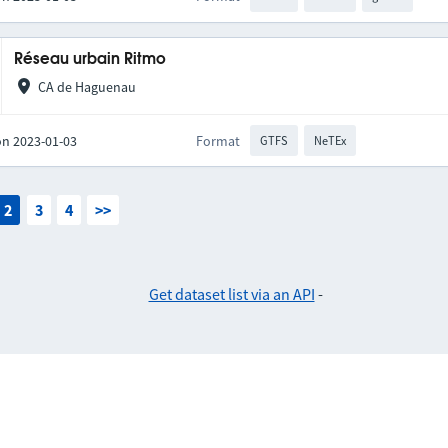
Réseau urbain Ritmo
CA de Haguenau
on 2023-01-03
Format
GTFS
NeTEx
2
3
4
>>
Get dataset list via an API
-