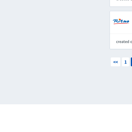
created 
<<
1