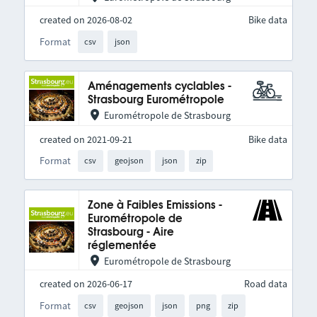
created on 2026-08-02
Bike data
Format
csv
json
Aménagements cyclables -
Strasbourg Eurométropole
Eurométropole de Strasbourg
created on 2021-09-21
Bike data
Format
csv
geojson
json
zip
Zone à Faibles Emissions -
Eurométropole de
Strasbourg - Aire
réglementée
Eurométropole de Strasbourg
created on 2026-06-17
Road data
Format
csv
geojson
json
png
zip