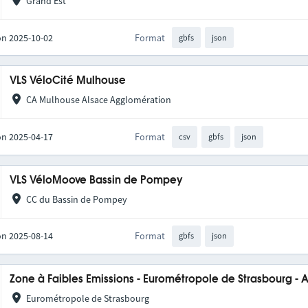
Grand Est
on 2025-10-02
Format
gbfs
json
VLS VéloCité Mulhouse
CA Mulhouse Alsace Agglomération
on 2025-04-17
Format
csv
gbfs
json
VLS VéloMoove Bassin de Pompey
CC du Bassin de Pompey
on 2025-08-14
Format
gbfs
json
Zone à Faibles Emissions - Eurométropole de Strasbourg - 
Eurométropole de Strasbourg