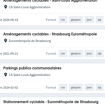
Aménagements cyclables - Saint-Louis Agglomération
CA Saint-Louis Agglomération
on 2026-06-18
Format
csv
geojson
json
zip
Aménagements cyclables - Strasbourg Eurométropole
Eurométropole de Strasbourg
on 2021-09-21
Format
csv
geojson
json
zip
Parkings publics communautaires
CA Saint-Louis Agglomération
on 2024-02-02
Format
csv
geojson
json
zip
Stationnement cyclable - Eurométropole de Strasbourg