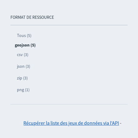
FORMAT DE RESSOURCE
Tous (5)
geojson (5)
csv (3)
json (3)
zip (3)
png (1)
Récupérer la liste des jeux de données via l'API
-