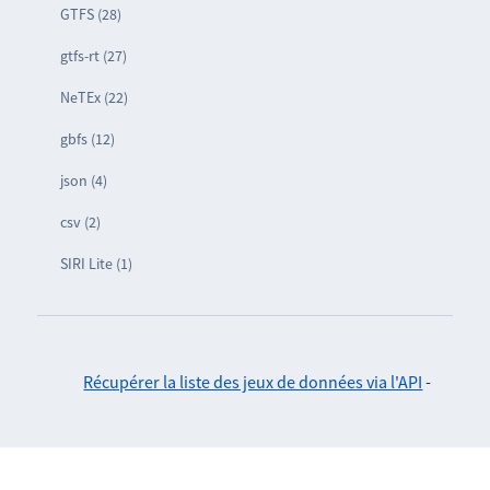
GTFS (28)
gtfs-rt (27)
NeTEx (22)
gbfs (12)
json (4)
csv (2)
SIRI Lite (1)
Récupérer la liste des jeux de données via l'API
-