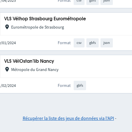
17/04/2025
Format
csv
gbfs
json
VLS Vélhop Strasbourg Eurométropole
Eurométropole de Strasbourg
19/01/2024
Format
csv
gbfs
json
VLS VélOstan’lib Nancy
Métropole du Grand Nancy
21/02/2024
Format
gbfs
Récupérer la liste des jeux de données via l'API
-