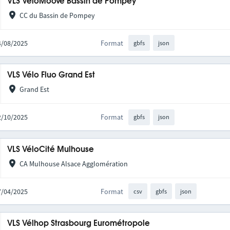
VLS VéloMoove Bassin de Pompey
CC du Bassin de Pompey
14/08/2025
Format
gbfs
json
VLS Vélo Fluo Grand Est
Grand Est
02/10/2025
Format
gbfs
json
VLS VéloCité Mulhouse
CA Mulhouse Alsace Agglomération
17/04/2025
Format
csv
gbfs
json
VLS Vélhop Strasbourg Eurométropole