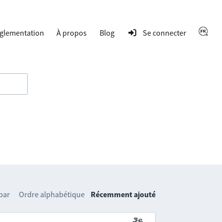
glementation
À propos
Blog
Se connecter
 par
Ordre alphabétique
Récemment ajouté