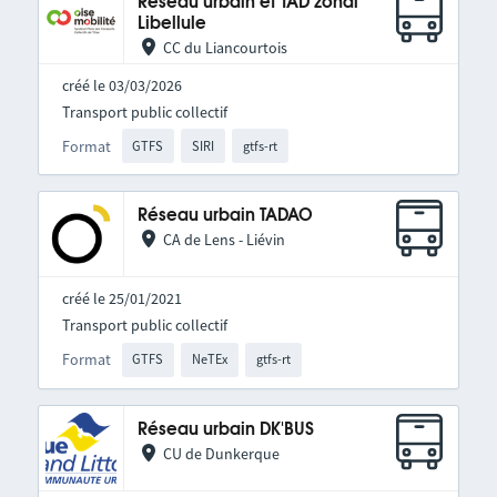
Réseau urbain et TAD zonal
Libellule
CC du Liancourtois
créé le 03/03/2026
Transport public collectif
Format
GTFS
SIRI
gtfs-rt
Réseau urbain TADAO
CA de Lens - Liévin
créé le 25/01/2021
Transport public collectif
Format
GTFS
NeTEx
gtfs-rt
Réseau urbain DK'BUS
CU de Dunkerque