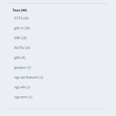
Tous (44)
GTFS (35)
gtfs-rt (20)
SIRI (16)
NeTEx (14)
gbfs (8)
geojson (1)
ogc api features (1)
ogc:wfs (1)
ogc:wms (1)