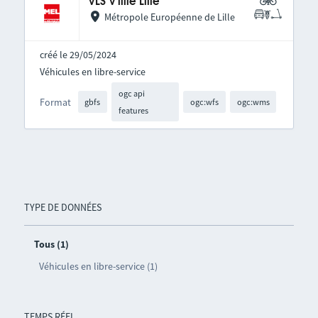
VLS V'lille Lille
Métropole Européenne de Lille
créé le 29/05/2024
Véhicules en libre-service
ogc api
Format
gbfs
ogc:wfs
ogc:wms
features
TYPE DE DONNÉES
Tous (1)
Véhicules en libre-service (1)
TEMPS RÉEL