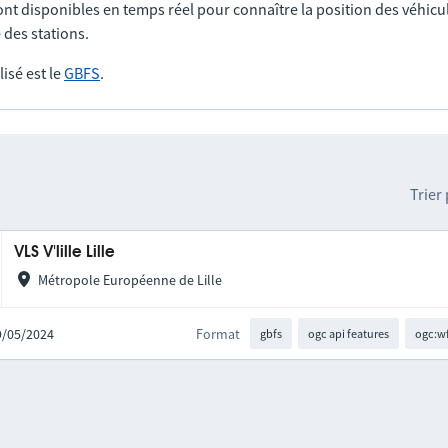
nt disponibles en temps réel pour connaître la position des véhicul
 des stations.
lisé est le
GBFS
.
Trier
VLS V'lille Lille
Métropole Européenne de Lille
29/05/2024
Format
gbfs
ogc api features
ogc:w