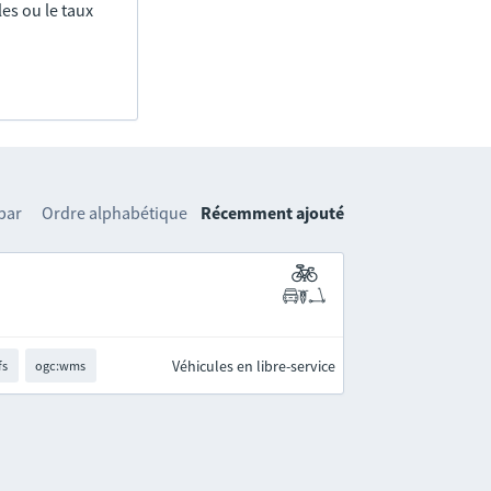
es ou le taux
 par
Ordre alphabétique
Récemment ajouté
Véhicules en libre-service
fs
ogc:wms