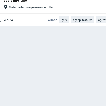
VLS V'lille Lille
Métropole Européenne de Lille
29/05/2024
Format
gbfs
ogc api features
ogc:w