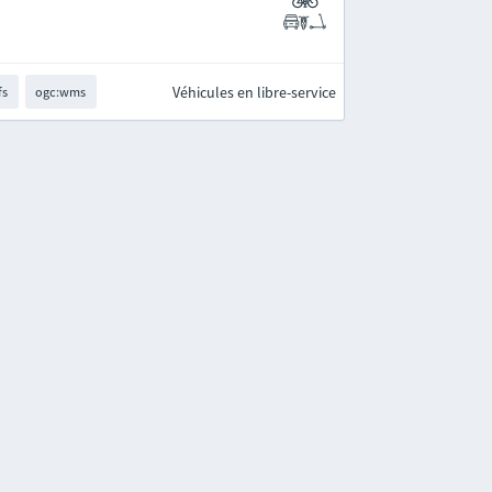
Véhicules en libre-service
fs
ogc:wms