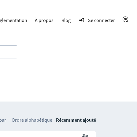
glementation
À propos
Blog
Se connecter
 par
Ordre alphabétique
Récemment ajouté