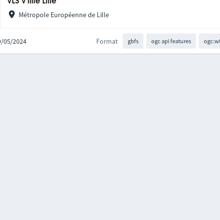
VLS V'lille Lille
Métropole Européenne de Lille
29/05/2024
Format
gbfs
ogc api features
ogc:w