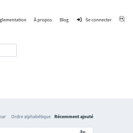
glementation
À propos
Blog
Se connecter
 par
Ordre alphabétique
Récemment ajouté