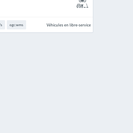
Véhicules en libre-service
fs
ogc:wms