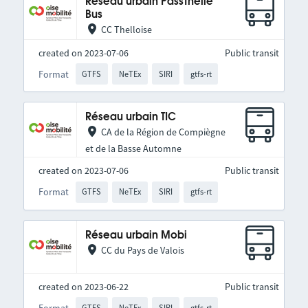
Réseau urbain PassThelle
Bus
CC Thelloise
created on 2023-07-06
Public transit
Format
GTFS
NeTEx
SIRI
gtfs-rt
Réseau urbain TIC
CA de la Région de Compiègne
et de la Basse Automne
created on 2023-07-06
Public transit
Format
GTFS
NeTEx
SIRI
gtfs-rt
Réseau urbain Mobi
CC du Pays de Valois
created on 2023-06-22
Public transit
Format
GTFS
NeTEx
SIRI
gtfs-rt