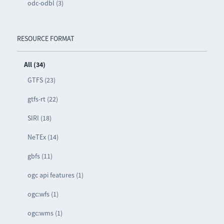
odc-odbl (3)
RESOURCE FORMAT
All (34)
GTFS (23)
gtfs-rt (22)
SIRI (18)
NeTEx (14)
gbfs (11)
ogc api features (1)
ogc:wfs (1)
ogc:wms (1)