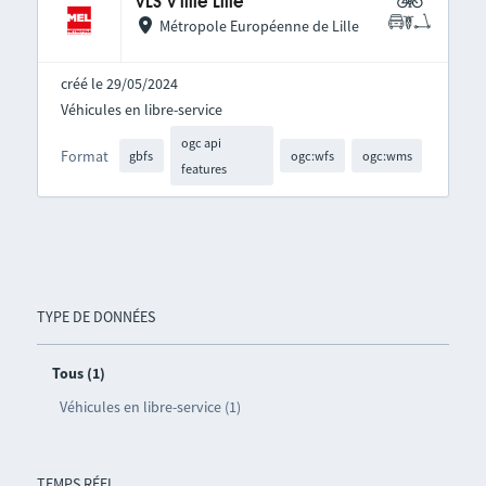
VLS V'lille Lille
Métropole Européenne de Lille
créé le 29/05/2024
Véhicules en libre-service
ogc api
Format
gbfs
ogc:wfs
ogc:wms
features
TYPE DE DONNÉES
Tous (1)
Véhicules en libre-service (1)
TEMPS RÉEL