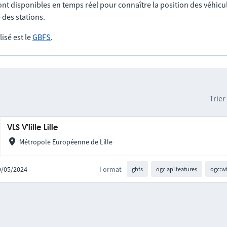
nt disponibles en temps réel pour connaître la position des véhicul
 des stations.
lisé est le
GBFS
.
Trier
VLS V'lille Lille
Métropole Européenne de Lille
29/05/2024
Format
gbfs
ogc api features
ogc:w