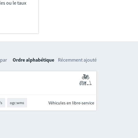
es ou le taux
 par
Ordre alphabétique
Récemment ajouté
Véhicules en libre-service
fs
ogc:wms