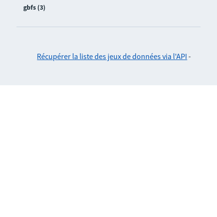
gbfs (3)
Récupérer la liste des jeux de données via l'API
-