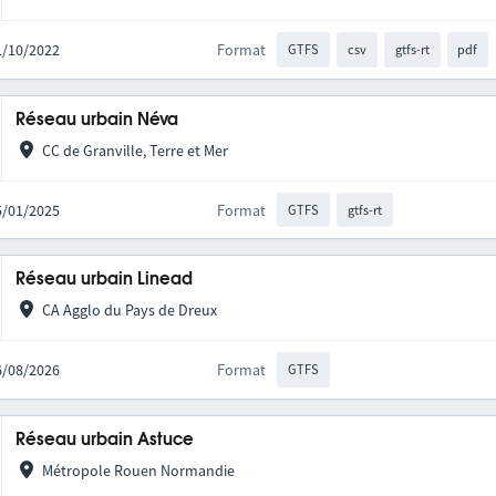
11/10/2022
Format
GTFS
csv
gtfs-rt
pdf
Réseau urbain Néva
CC de Granville, Terre et Mer
15/01/2025
Format
GTFS
gtfs-rt
Réseau urbain Linead
CA Agglo du Pays de Dreux
06/08/2026
Format
GTFS
Réseau urbain Astuce
Métropole Rouen Normandie