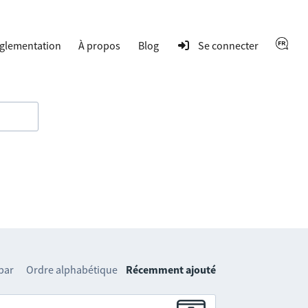
glementation
À propos
Blog
Se connecter
 par
Ordre alphabétique
Récemment ajouté