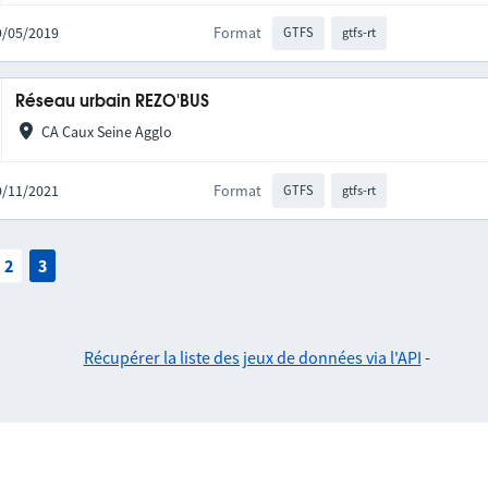
09/05/2019
Format
GTFS
gtfs-rt
Réseau urbain REZO'BUS
CA Caux Seine Agglo
19/11/2021
Format
GTFS
gtfs-rt
2
3
Récupérer la liste des jeux de données via l'API
-