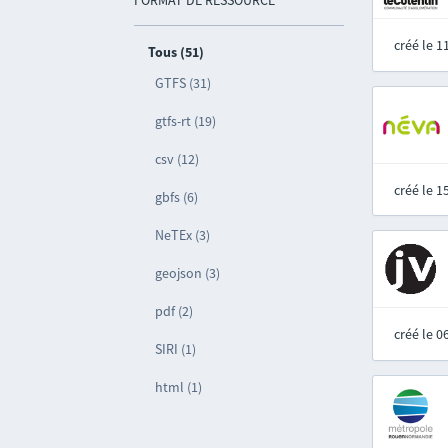
FORMAT DE RESSOURCE
créé le 
Tous (51)
GTFS (31)
gtfs-rt (19)
csv (12)
créé le 
gbfs (6)
NeTEx (3)
geojson (3)
pdf (2)
créé le 
SIRI (1)
html (1)