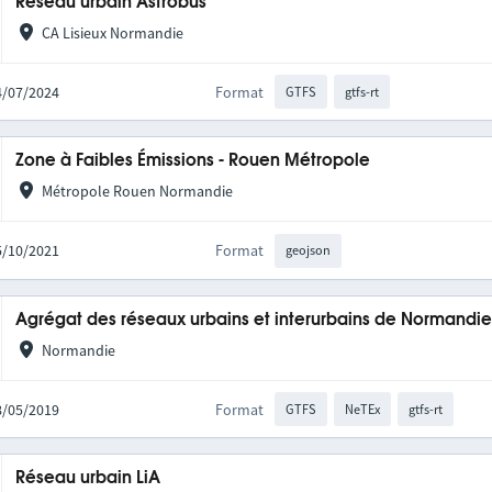
Réseau urbain Astrobus
CA Lisieux Normandie
24/07/2024
Format
GTFS
gtfs-rt
Zone à Faibles Émissions - Rouen Métropole
Métropole Rouen Normandie
25/10/2021
Format
geojson
Agrégat des réseaux urbains et interurbains de Normandi
Normandie
28/05/2019
Format
GTFS
NeTEx
gtfs-rt
Réseau urbain LiA