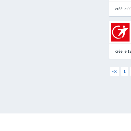
créé le 
créé le 
<<
1