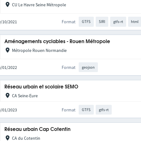
CU Le Havre Seine Métropole
29/10/2021
Format
GTFS
SIRI
gtfs-rt
html
Aménagements cyclables - Rouen Métropole
Métropole Rouen Normandie
06/01/2022
Format
geojson
Réseau urbain et scolaire SEMO
CA Seine-Eure
23/01/2023
Format
GTFS
gtfs-rt
Réseau urbain Cap Cotentin
CA du Cotentin