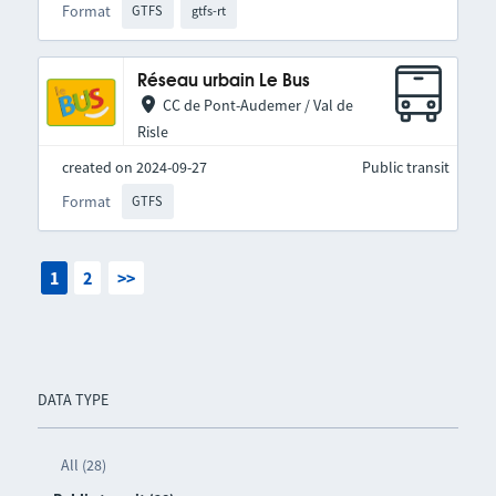
Format
GTFS
gtfs-rt
Réseau urbain Le Bus
CC de Pont-Audemer / Val de
Risle
created on 2024-09-27
Public transit
Format
GTFS
1
2
>>
DATA TYPE
All (28)