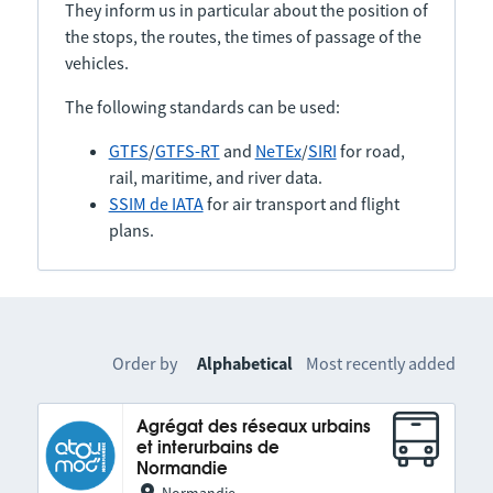
They inform us in particular about the position of
the stops, the routes, the times of passage of the
vehicles.
The following standards can be used:
GTFS
/
GTFS-RT
and
NeTEx
/
SIRI
for road,
rail, maritime, and river data.
SSIM de IATA
for air transport and flight
plans.
Order by
Alphabetical
Most recently added
Agrégat des réseaux urbains
et interurbains de
Normandie