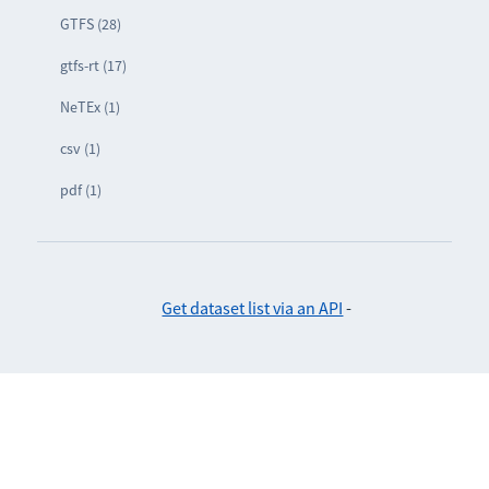
GTFS (28)
gtfs-rt (17)
NeTEx (1)
csv (1)
pdf (1)
Get dataset list via an API
-