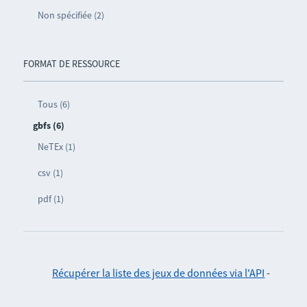
Non spécifiée (2)
FORMAT DE RESSOURCE
Tous (6)
gbfs (6)
NeTEx (1)
csv (1)
pdf (1)
Récupérer la liste des jeux de données via l'API
-