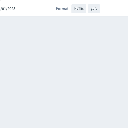
08/01/2025
Format
NeTEx
gbfs