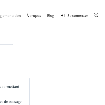
glementation
À propos
Blog
Se connecter
s permettant
res de passage