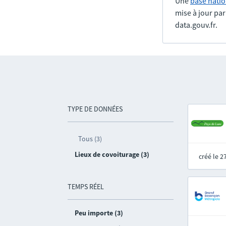
Une
base natio
mise à jour pa
data.gouv.fr.
TYPE DE DONNÉES
Tous (3)
Lieux de covoiturage (3)
créé le 
TEMPS RÉEL
Peu importe (3)