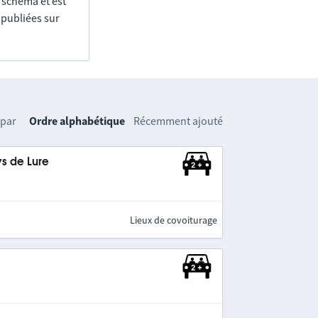
e schéma et est
 publiées sur
 par
Ordre alphabétique
Récemment ajouté
s de Lure
Lieux de covoiturage