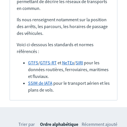
permettant de décrire les réseaux de transports
en commun.
Ils nous renseignent notamment sur la position
des arrêts, les parcours, les horaires de passage
des véhicules.
Voici ci-dessous les standards et normes
référencés :
GTFS
/
GTFS-RT
et
NeTEx
/
SIRI
pour les
données routières, ferroviaires, maritimes
et fluviaux.
SSIM de IATA
pour le transport aérien et les
plans de vols.
Trier par
Ordre alphabétique
Récemment ajouté