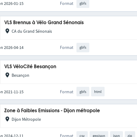
on 2026-01-15
Format
gbfs
VLS Brennus à Vélo Grand Sénonais
CA du Grand Sénonais
on 2026-04-14
Format
gbfs
VLS VéloCité Besançon
Besançon
on 2021-11-15
Format
gbfs
html
Zone à Faibles Emissions - Dijon métropole
Dijon Métropole
on 2024-12-11
Format
csv
geojson
json
zip