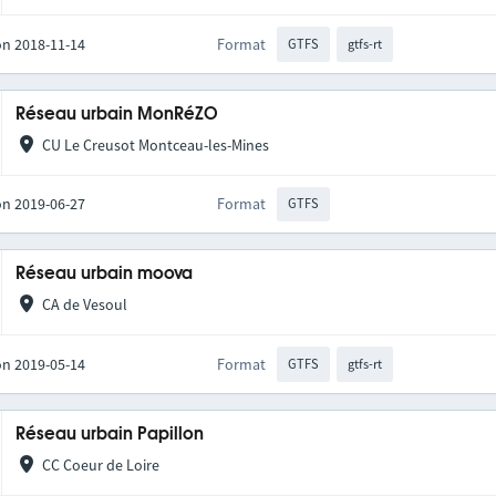
on 2018-11-14
Format
GTFS
gtfs-rt
Réseau urbain MonRéZO
CU Le Creusot Montceau-les-Mines
on 2019-06-27
Format
GTFS
Réseau urbain moova
CA de Vesoul
on 2019-05-14
Format
GTFS
gtfs-rt
Réseau urbain Papillon
CC Coeur de Loire