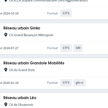
CA ECLA (Espace Communautaire Lons Agglomération)
on 2024-10-16
Format
GTFS
Réseau urbain Ginko
CU Grand Besançon Métropole
on 2018-07-27
Format
GTFS
SIRI
Réseau urbain Grandole Mobilités
CA du Grand Dole
on 2020-01-16
Format
GTFS
gtfs-rt
Réseau urbain Léo
CA de l'Auxerrois