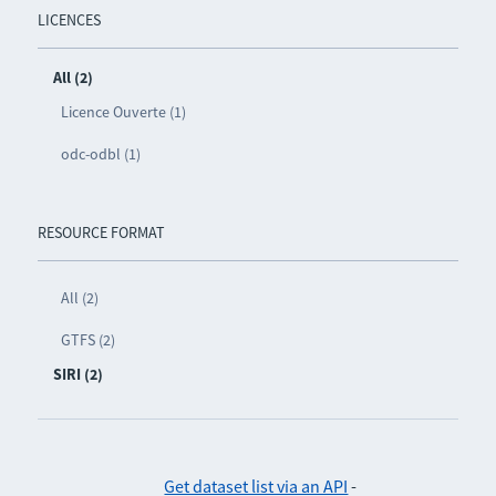
LICENCES
All (2)
Licence Ouverte (1)
odc-odbl (1)
RESOURCE FORMAT
All (2)
GTFS (2)
SIRI (2)
Get dataset list via an API
-