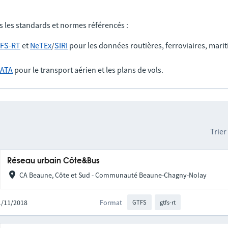
s les standards et normes référencés :
FS-RT
et
NeTEx
/
SIRI
pour les données routières, ferroviaires, marit
IATA
pour le transport aérien et les plans de vols.
Trier
Réseau urbain Côte&Bus
CA Beaune, Côte et Sud - Communauté Beaune-Chagny-Nolay
21/11/2018
Format
GTFS
gtfs-rt