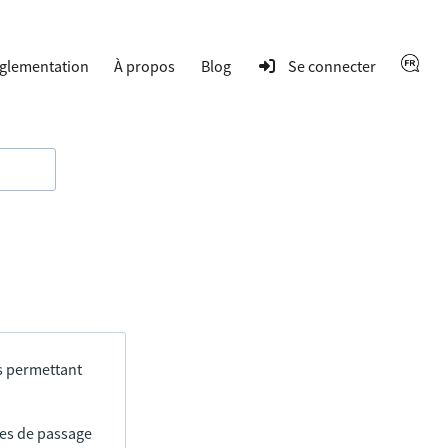
glementation
À propos
Blog
Se connecter
s permettant
res de passage