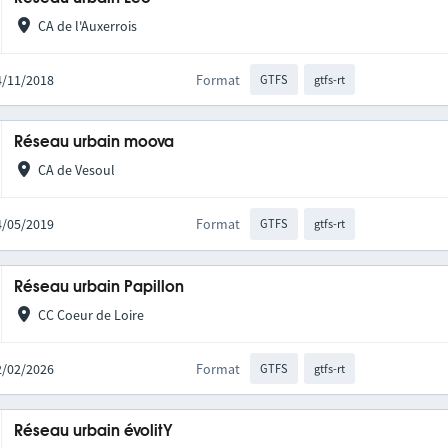
CA de l'Auxerrois
14/11/2018
Format
GTFS
gtfs-rt
Réseau urbain moova
CA de Vesoul
14/05/2019
Format
GTFS
gtfs-rt
Réseau urbain Papillon
CC Coeur de Loire
12/02/2026
Format
GTFS
gtfs-rt
Réseau urbain évolitY