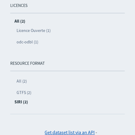
LICENCES
All (2)
Licence Ouverte (1)
odc-odbl (1)
RESOURCE FORMAT
All (2)
GTFS (2)
SIRI (2)
Get dataset list via an API
-