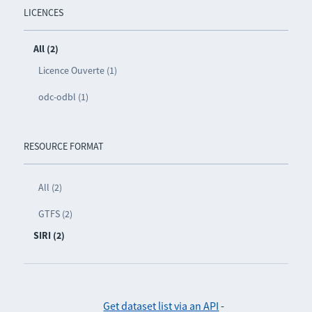
LICENCES
All (2)
Licence Ouverte (1)
odc-odbl (1)
RESOURCE FORMAT
All (2)
GTFS (2)
SIRI (2)
Get dataset list via an API
-