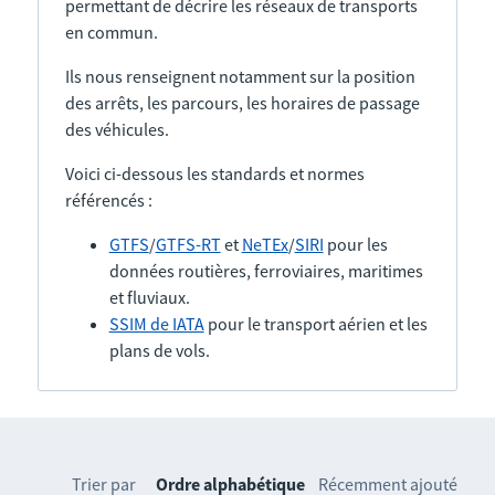
permettant de décrire les réseaux de transports
en commun.
Ils nous renseignent notamment sur la position
des arrêts, les parcours, les horaires de passage
des véhicules.
Voici ci-dessous les standards et normes
référencés :
GTFS
/
GTFS-RT
et
NeTEx
/
SIRI
pour les
données routières, ferroviaires, maritimes
et fluviaux.
SSIM de IATA
pour le transport aérien et les
plans de vols.
Trier par
Ordre alphabétique
Récemment ajouté