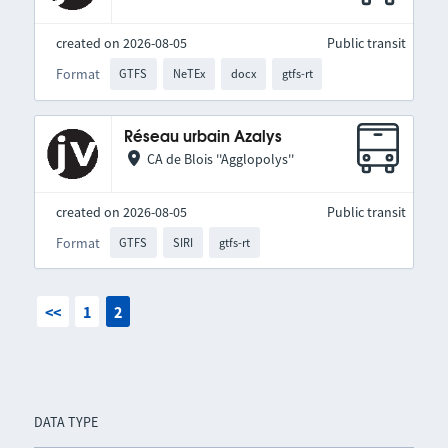
created on 2026-08-05
Public transit
Format
GTFS
NeTEx
docx
gtfs-rt
Réseau urbain Azalys
CA de Blois ''Agglopolys''
created on 2026-08-05
Public transit
Format
GTFS
SIRI
gtfs-rt
<<
1
2
DATA TYPE