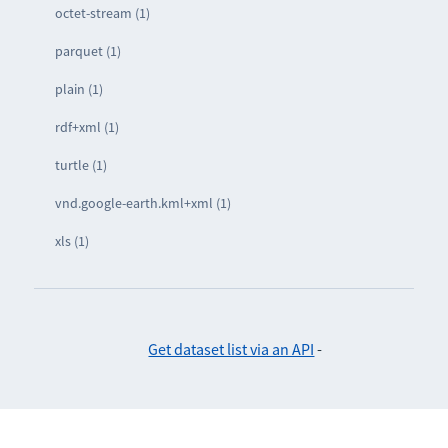
octet-stream (1)
parquet (1)
plain (1)
rdf+xml (1)
turtle (1)
vnd.google-earth.kml+xml (1)
xls (1)
Get dataset list via an API
-