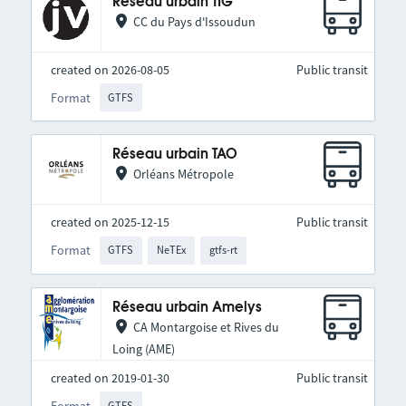
Réseau urbain TIG
CC du Pays d'Issoudun
created on 2026-08-05
Public transit
Format
GTFS
Réseau urbain TAO
Orléans Métropole
created on 2025-12-15
Public transit
Format
GTFS
NeTEx
gtfs-rt
Réseau urbain Amelys
CA Montargoise et Rives du
Loing (AME)
created on 2019-01-30
Public transit
Format
GTFS