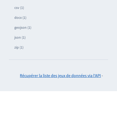
csv (1)
docx (1)
geojson (1)
json (1)
zip (1)
Récupérer la liste des jeux de données via l'API
-