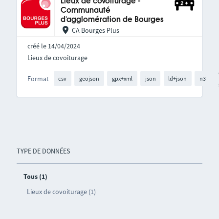
Lieux de covoiturage -
Communauté
d'agglomération de Bourges
CA Bourges Plus
créé le 14/04/2024
Lieux de covoiturage
Format
csv
geojson
gpx+xml
json
ld+json
n3
TYPE DE DONNÉES
Tous (1)
Lieux de covoiturage (1)