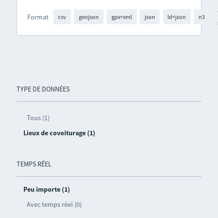
Format
csv
geojson
gpx+xml
json
ld+json
n3
TYPE DE DONNÉES
Tous (1)
Lieux de covoiturage (1)
TEMPS RÉEL
Peu importe (1)
Avec temps réel (0)