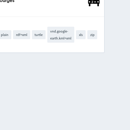
Bourges
vnd.google-
plain
rdf+xml
turtle
xls
zip
earth.kml+xml