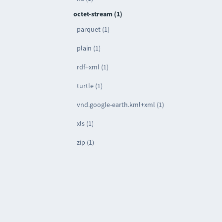
octet-stream (1)
parquet (1)
plain (1)
rdf+xml (1)
turtle (1)
vnd.google-earth.kml+xml (1)
xls (1)
zip (1)