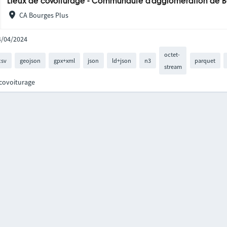
Lieux de covoiturage - Communauté d'agglomération de 
CA Bourges Plus
14/04/2024
octet-
csv
geojson
gpx+xml
json
ld+json
n3
parquet
stream
 covoiturage