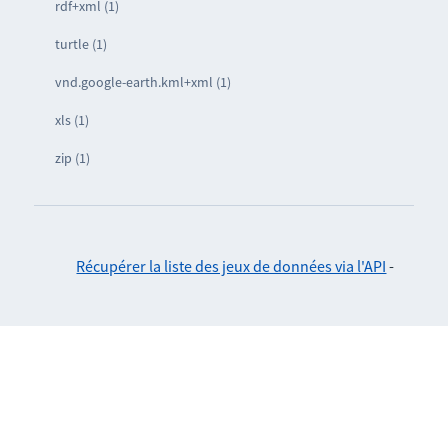
rdf+xml (1)
turtle (1)
vnd.google-earth.kml+xml (1)
xls (1)
zip (1)
Récupérer la liste des jeux de données via l'API
-