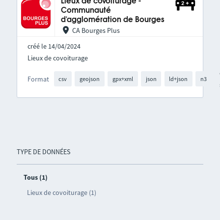
Lieux de covoiturage -
Communauté
d'agglomération de Bourges
CA Bourges Plus
créé le 14/04/2024
Lieux de covoiturage
Format
csv
geojson
gpx+xml
json
ld+json
n3
TYPE DE DONNÉES
Tous (1)
Lieux de covoiturage (1)