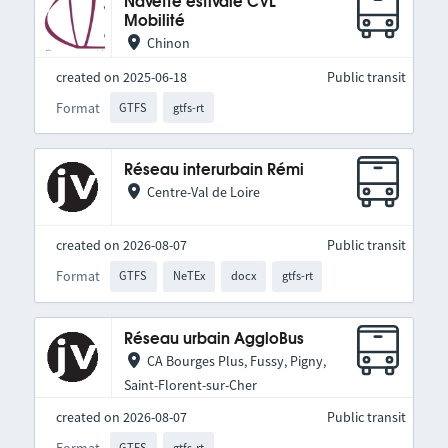
Navette estivale CVL
Mobilité
Chinon
created on 2025-06-18
Public transit
Format
GTFS
gtfs-rt
Réseau interurbain Rémi
Centre-Val de Loire
created on 2026-08-07
Public transit
Format
GTFS
NeTEx
docx
gtfs-rt
Réseau urbain AggloBus
CA Bourges Plus, Fussy, Pigny,
Saint-Florent-sur-Cher
created on 2026-08-07
Public transit
Format
GTFS
gtfs-rt