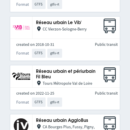
Format
GTFS
gtfs-rt
Réseau urbain Le Vib'
CC Vierzon-Sologne-Berry
created on 2018-10-31
Public transit
Format
GTFS
gtfs-rt
Réseau urbain et périurbain
Fil Bleu
Tours Métropole Val de Loire
created on 2022-11-25
Public transit
Format
GTFS
gtfs-rt
Réseau urbain AggloBus
CA Bourges Plus, Fussy, Pigny,