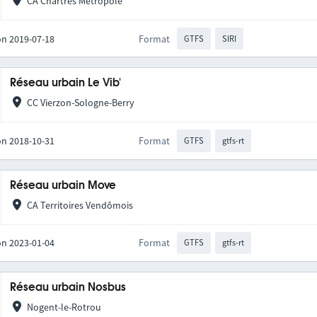
CA Chartres Métropole
on 2019-07-18
Format
GTFS
SIRI
Réseau urbain Le Vib'
CC Vierzon-Sologne-Berry
on 2018-10-31
Format
GTFS
gtfs-rt
Réseau urbain Move
CA Territoires Vendômois
on 2023-01-04
Format
GTFS
gtfs-rt
Réseau urbain Nosbus
Nogent-le-Rotrou