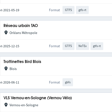
on 2021-05-19
Format
GTFS
gtfs-rt
Réseau urbain TAO
Orléans Métropole
on 2025-12-15
Format
GTFS
NeTEx
gtfs-rt
Trottinettes Bird Blois
Blois
on 2026-06-11
Format
gbfs
VLS Vernou-en-Sologne (Vernou Vélo)
Vernou-en-Sologne