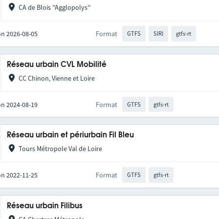
CA de Blois ''Agglopolys''
on 2026-08-05
Format
GTFS
SIRI
gtfs-rt
Réseau urbain CVL Mobilité
CC Chinon, Vienne et Loire
on 2024-08-19
Format
GTFS
gtfs-rt
Réseau urbain et périurbain Fil Bleu
Tours Métropole Val de Loire
on 2022-11-25
Format
GTFS
gtfs-rt
Réseau urbain Filibus