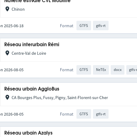
Navette estivale CVL Mobilité
Chinon
on 2025-06-18
Format
GTFS
gtfs-rt
Réseau interurbain Rémi
Centre-Val de Loire
on 2026-08-05
Format
GTFS
NeTEx
docx
gtfs-
Réseau urbain AggloBus
CA Bourges Plus, Fussy, Pigny, Saint-Florent-sur-Cher
on 2026-08-05
Format
GTFS
gtfs-rt
Réseau urbain Azalys