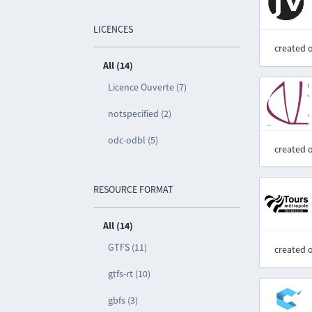
LICENCES
created 
All (14)
Licence Ouverte (7)
notspecified (2)
odc-odbl (5)
created 
RESOURCE FORMAT
All (14)
GTFS (11)
created 
gtfs-rt (10)
gbfs (3)