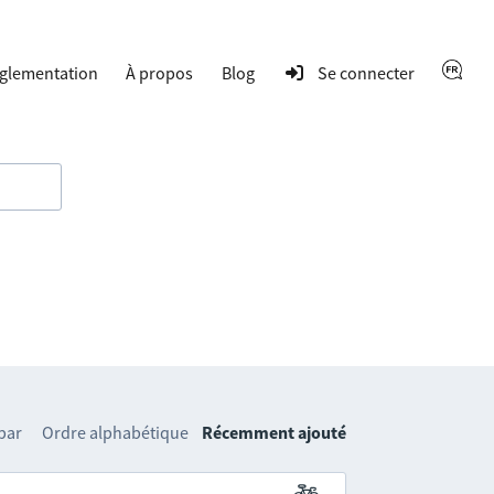
glementation
À propos
Blog
Se connecter
 par
Ordre alphabétique
Récemment ajouté