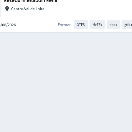
Réseau interurbain Rémi
Centre-Val de Loire
06/08/2026
Format
GTFS
NeTEx
docx
gtfs-