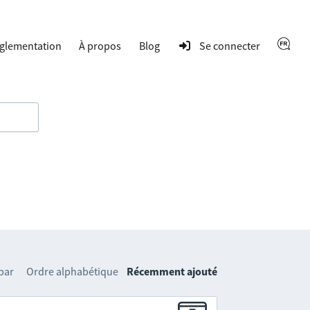
glementation
À propos
Blog
Se connecter
 par
Ordre alphabétique
Récemment ajouté