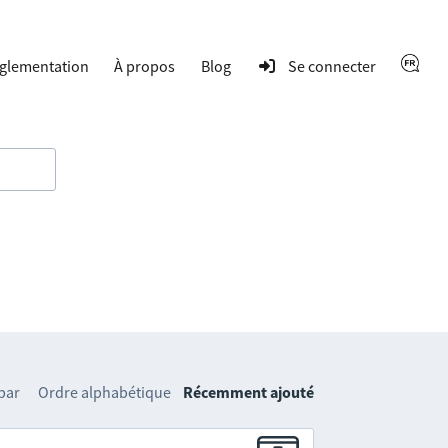
glementation
À propos
Blog
Se connecter
 par
Ordre alphabétique
Récemment ajouté