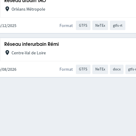
Réseau urbain TAO
Orléans Métropole
15/12/2025
Format
GTFS
NeTEx
gtfs-rt
Réseau interurbain Rémi
Centre-Val de Loire
06/08/2026
Format
GTFS
NeTEx
docx
gtfs-