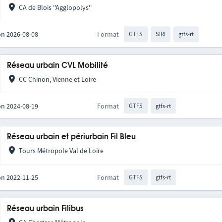
CA de Blois ''Agglopolys''
on 2026-08-08
Format
GTFS
SIRI
gtfs-rt
Réseau urbain CVL Mobilité
CC Chinon, Vienne et Loire
on 2024-08-19
Format
GTFS
gtfs-rt
Réseau urbain et périurbain Fil Bleu
Tours Métropole Val de Loire
on 2022-11-25
Format
GTFS
gtfs-rt
Réseau urbain Filibus