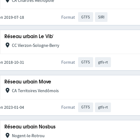
CA Chartres Métropole
on 2019-07-18
Format
GTFS
SIRI
Réseau urbain Le Vib'
CC Vierzon-Sologne-Berry
on 2018-10-31
Format
GTFS
gtfs-rt
Réseau urbain Move
CA Territoires Vendômois
on 2023-01-04
Format
GTFS
gtfs-rt
Réseau urbain Nosbus
Nogent-le-Rotrou