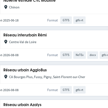
Navette estivale CVL Mobilité
Chinon
on 2025-06-18
Format
GTFS
gtfs-rt
Réseau interurbain Rémi
Centre-Val de Loire
on 2026-08-08
Format
GTFS
NeTEx
docx
gtfs-
Réseau urbain AggloBus
CA Bourges Plus, Fussy, Pigny, Saint-Florent-sur-Cher
on 2026-08-08
Format
GTFS
gtfs-rt
Réseau urbain Azalys