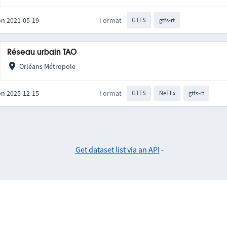
on 2021-05-19
Format
GTFS
gtfs-rt
Réseau urbain TAO
Orléans Métropole
on 2025-12-15
Format
GTFS
NeTEx
gtfs-rt
Get dataset list via an API
-