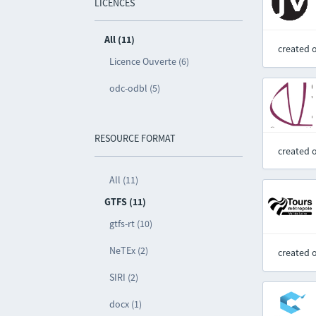
LICENCES
All (11)
created 
Licence Ouverte (6)
odc-odbl (5)
RESOURCE FORMAT
created 
All (11)
GTFS (11)
gtfs-rt (10)
NeTEx (2)
created 
SIRI (2)
docx (1)